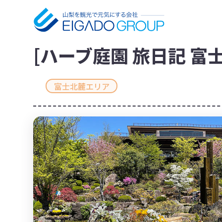
[ハーブ庭園 旅日記 富
富士北麓エリア