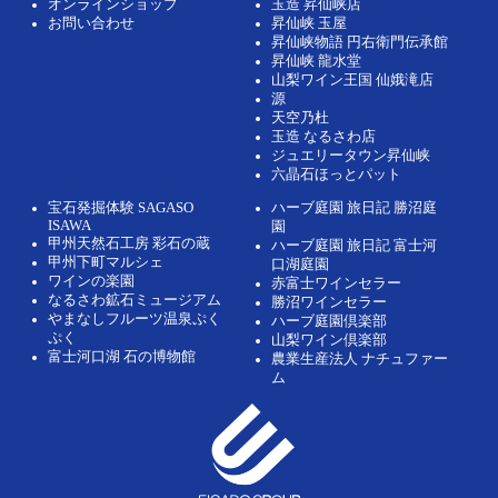
オンラインショップ
玉造 昇仙峡店
お問い合わせ
昇仙峡 玉屋
昇仙峡物語 円右衛門伝承館
昇仙峡 龍水堂
山梨ワイン王国 仙娥滝店
源
天空乃杜
玉造 なるさわ店
ジュエリータウン昇仙峡
六晶石ほっとパット
宝石発掘体験 SAGASO
ハーブ庭園 旅日記 勝沼庭
ISAWA
園
甲州天然石工房 彩石の蔵
ハーブ庭園 旅日記 富士河
甲州下町マルシェ
口湖庭園
ワインの楽園
赤富士ワインセラー
なるさわ鉱石ミュージアム
勝沼ワインセラー
やまなしフルーツ温泉ぷく
ハーブ庭園倶楽部
ぷく
山梨ワイン倶楽部
富士河口湖 石の博物館
農業生産法人 ナチュファー
ム