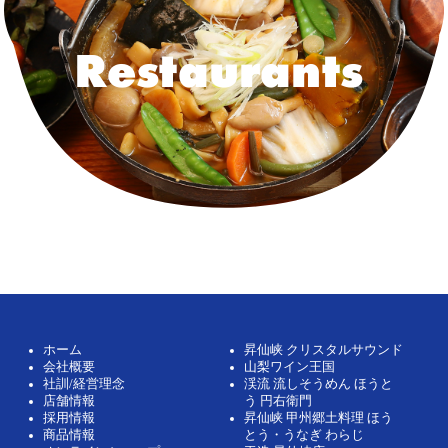
Restaurants
ホーム
昇仙峡 クリスタルサウンド
会社概要
山梨ワイン王国
社訓/経営理念
渓流 流しそうめん ほうと
店舗情報
う 円右衛門
採用情報
昇仙峡 甲州郷土料理 ほう
商品情報
とう・うなぎ わらじ