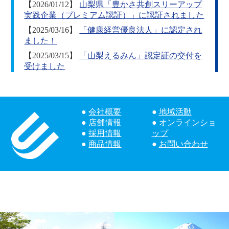
【2026/01/12】
山梨県「豊かさ共創スリーアップ
実践企業（プレミアム認証）」に認証されました
【2025/03/16】
「健康経営優良法人」に認定され
ました！
【2025/03/15】
「山梨えるみん」認定証の交付を
受けました
会社概要
地域活動
店舗情報
オンラインショ
採用情報
ップ
商品情報
お問い合わせ