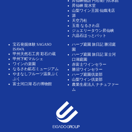
昇仙峡物語 円右衛門伝承館
昇仙峡 龍水堂
山梨ワイン王国 仙娥滝店
源
天空乃杜
玉造 なるさわ店
ジュエリータウン昇仙峡
六晶石ほっとパット
宝石発掘体験 SAGASO
ハーブ庭園 旅日記 勝沼庭
ISAWA
園
甲州天然石工房 彩石の蔵
ハーブ庭園 旅日記 富士河
甲州下町マルシェ
口湖庭園
ワインの楽園
赤富士ワインセラー
なるさわ鉱石ミュージアム
勝沼ワインセラー
やまなしフルーツ温泉ぷく
ハーブ庭園倶楽部
ぷく
山梨ワイン倶楽部
富士河口湖 石の博物館
農業生産法人 ナチュファー
ム