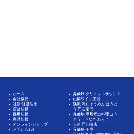
ホーム
昇仙峡 クリスタルサウンド
会社概要
山梨ワイン王国
社訓/経営理念
渓流 流しそうめん ほうと
店舗情報
う 円右衛門
採用情報
昇仙峡 甲州郷土料理 ほう
商品情報
とう・うなぎ わらじ
オンラインショップ
玉造 昇仙峡店
お問い合わせ
昇仙峡 玉屋